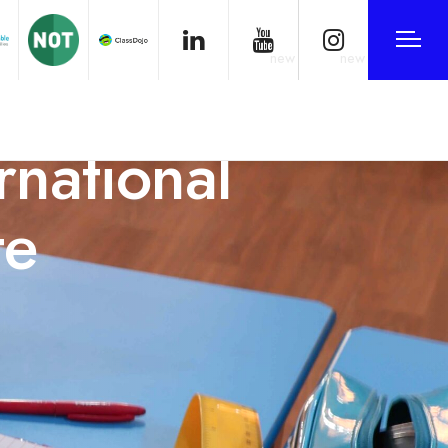
new
new
rnational
te