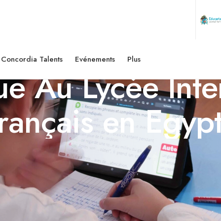
Concordia Talents
Evénements
Plus
e Au Lycée Inte
rançais en Egyp